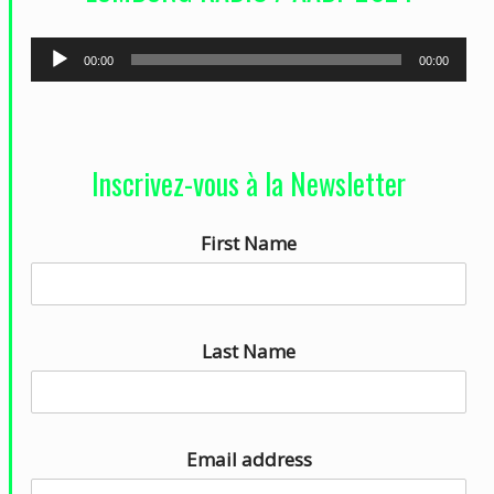
o
L
00:00
00:00
e
c
t
Inscrivez-vous à la Newsletter
e
u
First Name
r
a
u
d
Last Name
i
o
Email address