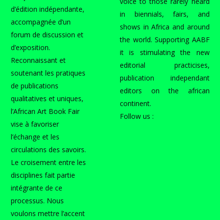
voice to those rarely heard
d’édition indépendante,
in biennials, fairs, and
accompagnée d’un
shows in Africa and around
forum de discussion et
the world. Supporting AABF
d’exposition.
it is stimulating the new
Reconnaissant et
editorial practicises,
soutenant les pratiques
publication independant
de publications
editors on the african
qualitatives et uniques,
continent.
l’African Art Book Fair
Follow us :
vise à favoriser
l’échange et les
circulations des savoirs.
Le croisement entre les
disciplines fait partie
intégrante de ce
processus. Nous
voulons mettre l’accent