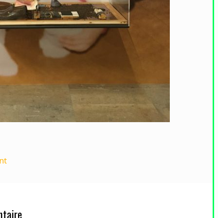
nt
taire