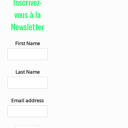
Inscrivez-
e
i
u
s
vous à la
r
e
Newsletter
a
z
u
l
First Name
d
e
i
s
o
f
l
Last Name
è
c
h
Email address
e
s
h