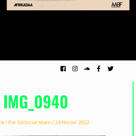
IMG_0940
re
/ Par
Editorial team
/
24 février 2022