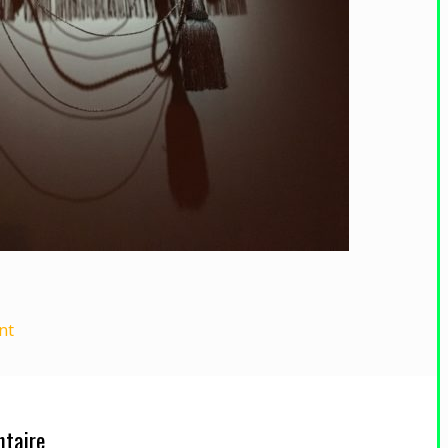
nt
taire