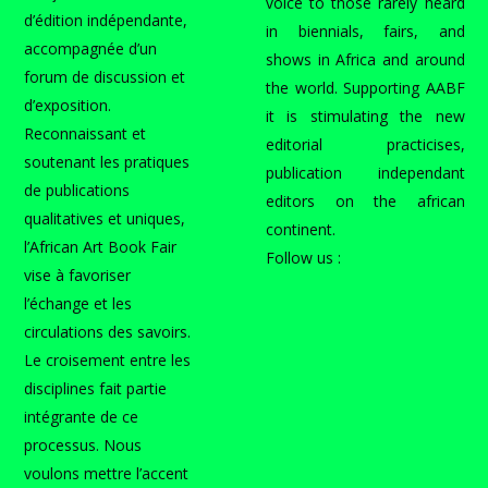
voice to those rarely heard
d’édition indépendante,
in biennials, fairs, and
accompagnée d’un
shows in Africa and around
forum de discussion et
the world. Supporting AABF
d’exposition.
it is stimulating the new
Reconnaissant et
editorial practicises,
soutenant les pratiques
publication independant
de publications
editors on the african
qualitatives et uniques,
continent.
l’African Art Book Fair
Follow us :
vise à favoriser
l’échange et les
circulations des savoirs.
Le croisement entre les
disciplines fait partie
intégrante de ce
processus. Nous
voulons mettre l’accent