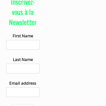
Inscrivez-
e
i
u
s
vous à la
r
e
Newsletter
a
z
u
l
First Name
d
e
i
s
o
f
l
Last Name
è
c
h
Email address
e
s
h