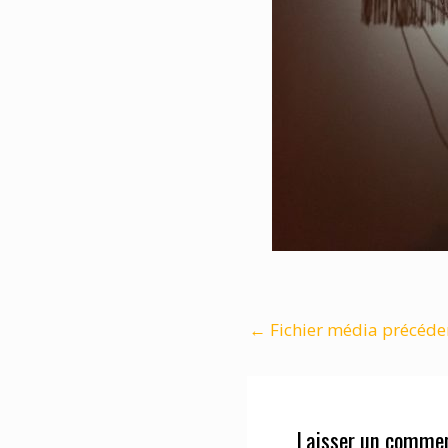
←
Fichier média précéde
Laisser un commen