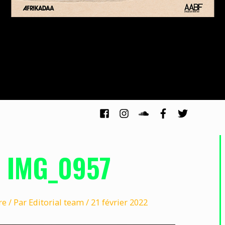
IMG_0957
re
/ Par
Editorial team
/
21 février 2022