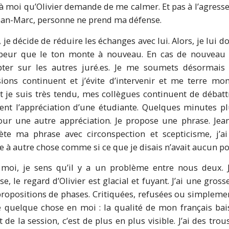
à moi qu’Olivier demande de me calmer. Et pas à l’agresse
ean-Marc, personne ne prend ma défense.
je décide de réduire les échanges avec lui. Alors, je lui d
ai peur que le ton monte à nouveau. En cas de nouveau c
pter sur les autres juré.es. Je me soumets désormai
ssions continuent et j’évite d’intervenir et me terre 
t je suis très tendu, mes collègues continuent de débat
ivent l’appréciation d’une étudiante. Quelques minutes p
ur une autre appréciation. Je propose une phrase. Jea
ète ma phrase avec circonspection et scepticisme, j’a
e à autre chose comme si ce que je disais n’avait aucun po
moi, je sens qu’il y a un problème entre nous deux. Ju
, le regard d’Olivier est glacial et fuyant. J’ai une gros
s propositions de phases. Critiquées, refusées ou simplem
ve quelque chose en moi : la qualité de mon français ba
t de la session, c’est de plus en plus visible. J’ai des tr