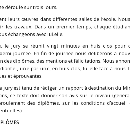
e déroule sur trois jours.
nt leurs œuvres dans différentes salles de l’école. Nous 
oir les travaux. Dans un premier temps, chaque étudia
nous échangeons avec lui.elle.
, le jury se réunit vingt minutes en huis clos pour di
r demi-journée. En fin de journée nous délibérons à nou
on des diplômes, des mentions et félicitations. Nous annon
iant.e , un.e par un.e, en huis-clos, lui.elle face à nous
ues et éprouvantes.
le jury est tenu de rédiger un rapport à destination du Min
ns, ce texte doit donner son avis sur le niveau (généra
déroulement des diplômes, sur les conditions d’accueil d
entuelles)
IPLÔMES