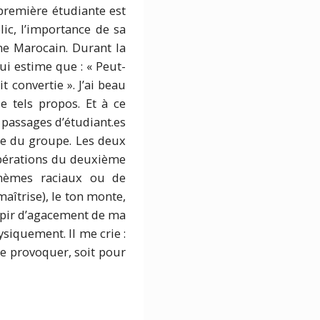
 première étudiante est
ic, l’importance de sa
une Marocain. Durant la
ui estime que : « Peut-
t convertie ». J’ai beau
e tels propos. Et à ce
 passages d’étudiant.es
ste du groupe. Les deux
ibérations du deuxième
thèmes raciaux ou de
aîtrise), le ton monte,
upir d’agacement de ma
siquement. Il me crie :
 me provoquer, soit pour