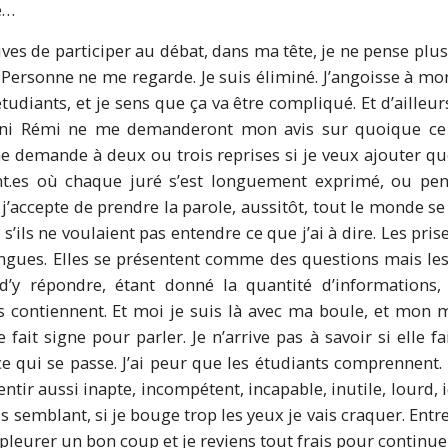
le…
ives de participer au débat, dans ma tête, je ne pense plus
Personne ne me regarde. Je suis éliminé. J’angoisse à m
udiants, et je sens que ça va être compliqué. Et d’ailleurs,
r, ni Rémi ne me demanderont mon avis sur quoique ce s
me demande à deux ou trois reprises si je veux ajouter q
ant.es où chaque juré s’est longuement exprimé, ou pe
’accepte de prendre la parole, aussitôt, tout le monde se 
’ils ne voulaient pas entendre ce que j’ai à dire. Les pri
ongues. Elles se présentent comme des questions mais les
’y répondre, étant donné la quantité d’informations
es contiennent. Et moi je suis là avec ma boule, et mon 
fait signe pour parler. Je n’arrive pas à savoir si elle fa
ce qui se passe. J’ai peur que les étudiants comprennen
ntir aussi inapte, incompétent, incapable, inutile, lourd,
fais semblant, si je bouge trop les yeux je vais craquer. Entr
 pleurer un bon coup et je reviens tout frais pour continuer