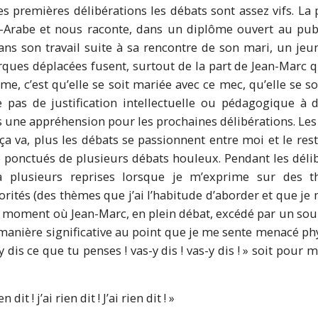
es premières délibérations les débats sont assez vifs. La
-Arabe et nous raconte, dans un diplôme ouvert au publ
ans son travail suite à sa rencontre de son mari, un je
rques déplacées fusent, surtout de la part de Jean-Marc q
me, c’est qu’elle se soit mariée avec ce mec, qu’elle se soi
e pas de justification intellectuelle ou pédagogique à d
 une appréhension pour les prochaines délibérations. Les
ça va, plus les débats se passionnent entre moi et le re
é ponctués de plusieurs débats houleux. Pendant les dél
à plusieurs reprises lorsque je m’exprime sur des 
rités (des thèmes que j’ai l’habitude d’aborder et que je m
u moment où Jean-Marc, en plein débat, excédé par un so
 manière significative au point que je me sente menacé phy
-y dis ce que tu penses ! vas-y dis ! vas-y dis ! » soit pour
n dit ! j’ai rien dit ! J’ai rien dit ! »