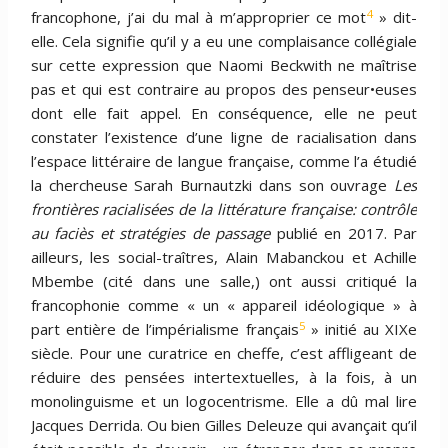
4
francophone, j’ai du mal à m’approprier ce mot
» dit-
elle. Cela signifie qu’il y a eu une complaisance collégiale
sur cette expression que Naomi Beckwith ne maîtrise
pas et qui est contraire au propos des penseur•euses
dont elle fait appel. En conséquence, elle ne peut
constater l’existence d’une ligne de racialisation dans
l’espace littéraire de langue française, comme l’a étudié
la chercheuse Sarah Burnautzki dans son ouvrage
Les
frontières racialisées de la littérature française: contrôle
au faciès et stratégies de passage
publié en 2017. Par
ailleurs, les social-traîtres, Alain Mabanckou et Achille
Mbembe (cité dans une salle,) ont aussi critiqué la
francophonie comme « un « appareil idéologique » à
5
part entière de l’impérialisme français
» initié au XIXe
siècle. Pour une curatrice en cheffe, c’est affligeant de
réduire des pensées intertextuelles, à la fois, à un
monolinguisme et un logocentrisme. Elle a dû mal lire
Jacques Derrida. Ou bien Gilles Deleuze qui avançait qu’il