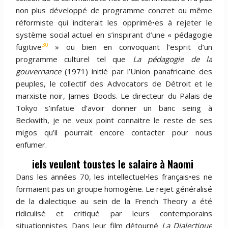
non plus développé de programme concret ou même
réformiste qui inciterait les opprimé•es à rejeter le
système social actuel en s’inspirant d’une « pédagogie
30
fugitive
» ou bien en convoquant l’esprit d’un
programme culturel tel que
La pédagogie de la
gouvernance
(1971) initié par l’Union panafricaine des
peuples, le collectif des Advocators de Détroit et le
marxiste noir, James Boods. Le directeur du Palais de
Tokyo s’infatue d’avoir donner un banc seing à
Beckwith, je ne veux point connaitre le reste de ses
migos qu’il pourrait encore contacter pour nous
enfumer.
iels veulent toustes le salaire à Naomi
Dans les années 70, les intellectuel•les français•es ne
formaient pas un groupe homogène. Le rejet généralisé
de la dialectique au sein de la French Theory a été
ridiculisé et critiqué par leurs contemporains
situationnistes. Dans leur film détourné
La Dialectique