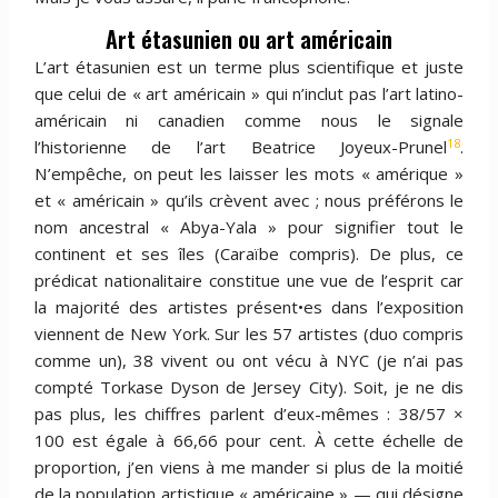
Art étasunien ou art américain
L’art étasunien est un terme plus scientifique et juste
que celui de « art américain » qui n’inclut pas l’art latino-
américain ni canadien comme nous le signale
18
l’historienne de l’art Beatrice Joyeux-Prunel
.
N’empêche, on peut les laisser les mots « amérique »
et « américain » qu’ils crèvent avec ; nous préférons le
nom ancestral « Abya-Yala » pour signifier tout le
continent et ses îles (Caraïbe compris). De plus, ce
prédicat nationalitaire constitue une vue de l’esprit car
la majorité des artistes présent•es dans l’exposition
viennent de New York. Sur les 57 artistes (duo compris
comme un), 38 vivent ou ont vécu à NYC (je n’ai pas
compté Torkase Dyson de Jersey City). Soit, je ne dis
pas plus, les chiffres parlent d’eux-mêmes : 38/57 ×
100 est égale à 66,66 pour cent. À cette échelle de
proportion, j’en viens à me mander si plus de la moitié
de la population artistique « américaine » — qui désigne