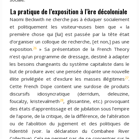
La pratique de l’exposition à l’ère décoloniale
Naomi Beckwith ne cherche pas à éduquer socialement
et politiquement les visiteur•euses bien que « la
première chose qui [lui] est passée par la tête était
d’organiser un colloque de recherche, [et non,] pas une
26
exposition.
» Sa présentation de la French Theory
n’est qu’un programme de dressage, destiné à adapter
les besoins changeants du système capitaliste dans le
but de produire avec une pensée dopante une nouvelle
27
élite privilégiée et d’exclure les masses illégitimes
.
Cette French Dope contient une surdose de produits
discursifs idiosyncratique (derridum, deleuzine,
28
foucalzy, kristevalmeth
, glissantine, etc.) provoquant
des états d’apprentissage et de jubilation sous l’empire
de l’aporie, de la critique, de la différence, de l’altération
ou de l’abolition du jugement et des politiques de
l’identité (voir. la déclaration du Combahee River
Collective). Cela ne permet pas de se concentrer sur le