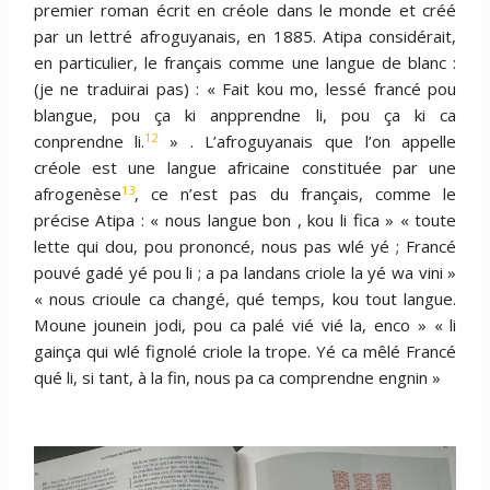
premier roman écrit en créole dans le monde et créé
par un lettré afroguyanais, en 1885. Atipa considérait,
en particulier, le français comme une langue de blanc :
(je ne traduirai pas) : « Fait kou mo, lessé francé pou
blangue, pou ça ki anpprendne li, pou ça ki ca
12
conprendne li.
» . L’afroguyanais que l’on appelle
créole est une langue africaine constituée par une
13
afrogenèse
, ce n’est pas du français, comme le
précise Atipa : « nous langue bon , kou li fica » « toute
lette qui dou, pou prononcé, nous pas wlé yé ; Francé
pouvé gadé yé pou li ; a pa landans criole la yé wa vini »
« nous crioule ca changé, qué temps, kou tout langue.
Moune jounein jodi, pou ca palé vié vié la, enco » « li
gainça qui wlé fignolé criole la trope. Yé ca mêlé Francé
qué li, si tant, à la fin, nous pa ca comprendne engnin »