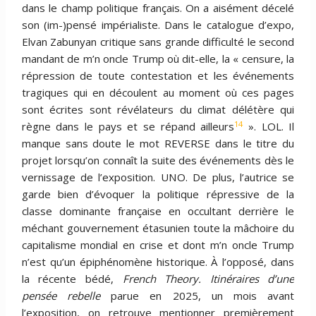
dans le champ politique français. On a aisément décelé
son (im-)pensé impérialiste. Dans le catalogue d’expo,
Elvan Zabunyan critique sans grande difficulté le second
mandant de m’n oncle Trump où dit-elle, la « censure, la
répression de toute contestation et les événements
tragiques qui en découlent au moment où ces pages
sont écrites sont révélateurs du climat délétère qui
14
règne dans le pays et se répand ailleurs
». LOL. Il
manque sans doute le mot REVERSE dans le titre du
projet lorsqu’on connaît la suite des événements dès le
vernissage de l’exposition. UNO. De plus, l’autrice se
garde bien d’évoquer la politique répressive de la
classe dominante française en occultant derrière le
méchant gouvernement étasunien toute la mâchoire du
capitalisme mondial en crise et dont m’n oncle Trump
n’est qu’un épiphénomène historique. À l’opposé, dans
la récente bédé,
French Theory. Itinéraires d’une
pensée rebelle
parue en 2025, un mois avant
l’exposition, on retrouve mentionner premièrement