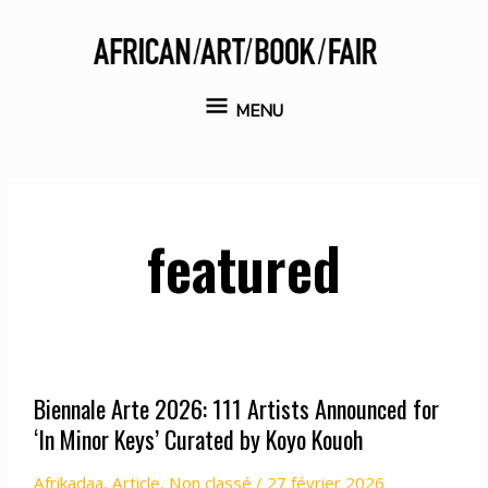
Aller
au
contenu
MENU
MENU
featured
Biennale Arte 2026: 111 Artists Announced for
‘In Minor Keys’ Curated by Koyo Kouoh
Afrikadaa
,
Article
,
Non classé
/
27 février 2026