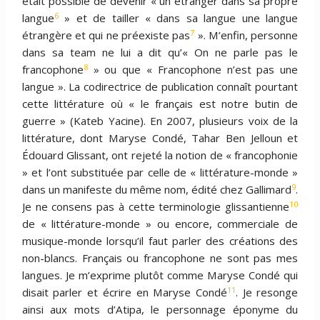
était possible de devenir « un étranger dans sa propre
6
langue
» et de tailler « dans sa langue une langue
7
étrangère et qui ne préexiste pas
». M’enfin, personne
dans sa team ne lui a dit qu’« On ne parle pas le
8
francophone
» ou que « Francophone n’est pas une
langue ». La codirectrice de publication connaît pourtant
cette littérature où « le français est notre butin de
guerre » (Kateb Yacine). En 2007, plusieurs voix de la
littérature, dont Maryse Condé, Tahar Ben Jelloun et
Édouard Glissant, ont rejeté la notion de « francophonie
» et l’ont substituée par celle de « littérature-monde »
9
dans un manifeste du même nom, édité chez Gallimard
.
10
Je ne consens pas à cette terminologie glissantienne
de « littérature-monde » ou encore, commerciale de
musique-monde lorsqu’il faut parler des créations des
non-blancs. Français ou francophone ne sont pas mes
langues. Je m’exprime plutôt comme Maryse Condé qui
11
disait parler et écrire en Maryse Condé
. Je resonge
ainsi aux mots d’Atipa, le personnage éponyme du