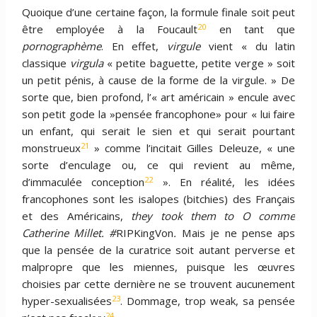
Quoique d’une certaine façon, la formule finale soit peut
20
être employée à la Foucault
en tant que
pornographème
. En effet,
virgule
vient « du latin
classique
virgula
« petite baguette, petite verge » soit
un petit pénis, à cause de la forme de la virgule. » De
sorte que, bien profond, l’« art américain » encule avec
son petit gode la »pensée francophone» pour « lui faire
un enfant, qui serait le sien et qui serait pourtant
21
monstrueux
» comme l’incitait Gilles Deleuze, « une
sorte d’enculage ou, ce qui revient au même,
22
d’immaculée conception
». En réalité, les idées
francophones sont les isalopes (bitchies) des Français
et des Américains,
they took them to O comme
Catherine Millet. #
RIPKingVon
.
Mais je ne pense aps
que la pensée de la curatrice soit autant perverse et
malpropre que les miennes, puisque les œuvres
choisies par cette dernière ne se trouvent aucunement
23
hyper-sexualisées
. Dommage, trop weak, sa pensée
24